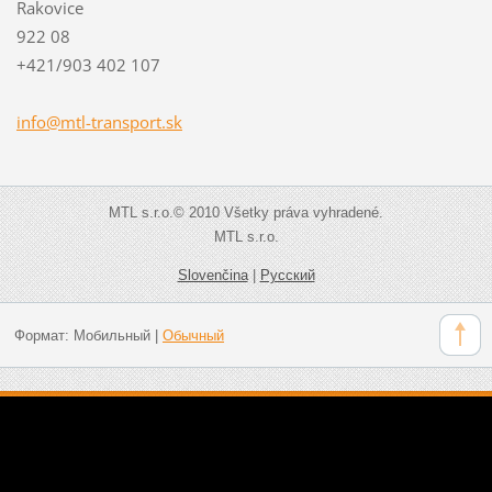
Rakovice
922 08
+421/903 402 107
info@mtl
-transpo
rt.sk
MTL s.r.o.© 2010 Všetky práva vyhradené.
MTL s.r.o.
Slovenčina
|
Русский
Формат:
Мобильный
|
Обычный