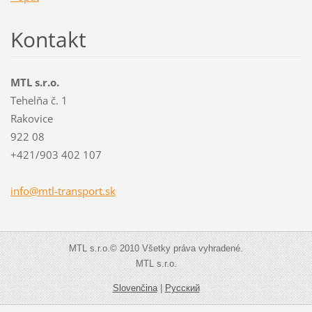
Kontakt
MTL s.r.o.
Tehelňa č. 1
Rakovice
922 08
+421/903 402 107
info@mtl
-transpo
rt.sk
MTL s.r.o.© 2010 Všetky práva vyhradené.
MTL s.r.o.
Slovenčina
|
Русский