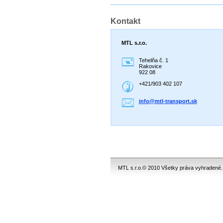
Kontakt
MTL s.r.o.
Tehelňa č. 1
Rakovice
922 08
+421/903 402 107
info@mtl
-transpo
rt.sk
MTL s.r.o.© 2010 Všetky práva vyhradené.