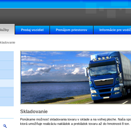
lužby
Predaj vozidiel
Prenájom priestorov
Informácie pre vodi
kladovanie
Skladovanie
Ponúkame možnosť skladovania tovaru v sklade a na voľnej ploche. Naša spo
ktorá umožňuje realizáciu nakládok a prekládok tovaru až do hmotnosti 8 ton.