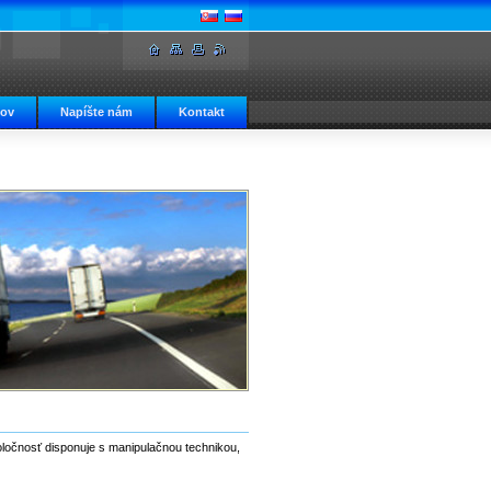
čov
Napíšte nám
Kontakt
ločnosť disponuje s manipulačnou technikou,