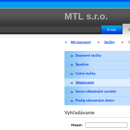
MTL s.r.o.
O nás
S
Mtl-transport
Služby
S
Dopravné služby
Špedícia
Colné služby
Skladovanie
Servis nákladných vozidiel
Predaj náhradných dielov
Vyhľadávanie
Hľadať: